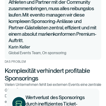
Athleten und Partner mit der Community
zusammenbringen, muss alles reibungslos
laufen. Mit evenito managen wir diese
komplexen Sponsoring-Anlässe und
Partner-Gästelisten zentral, effizient und mit
einem absolut markenkonformen Premium-
Auftritt.
Karin Keller
Global Events Team, On sponsoring
DAS PROBLEM
Komplexität verhindert profitable
Sponsorings
Vielen Unternehmen fehlt bei externen Events eine zentrale
Gäste-Übersicht, genauso wie ein durchgängiger
Wertverlust des Sponsorings
Datenfluss. Individuelle Einladungen werden manuell
durch ineffizientes Ticket-
erstellt, was fehleranfällig ist und die markenkonforme
Management.