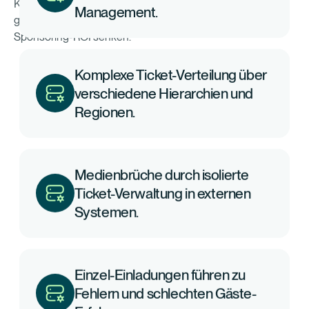
Kommunikation erschwert. Das Ergebnis: hoher Aufwand,
geringe Transparenz und ungenutzte Tickets, die den
Sponsoring-ROI senken.
Komplexe Ticket-Verteilung über
verschiedene Hierarchien und
Regionen.
Medienbrüche durch isolierte
Ticket-Verwaltung in externen
Systemen.
Einzel-Einladungen führen zu
Fehlern und schlechten Gäste-
Erfahrungen.