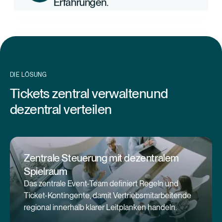
Hoher manueller Aufwand durch
mangelnde zentrale Ticket-
Übersicht.
DIE LÖSUNG
Tickets zentral verwaltenund
dezentral verteilen
Wertverlust des Sponsorings
durch ineffizientes Ticket-
Management.
Zentrale Steuerung mit dezentralem
Spielraum
Komplexe Ticket-Verteilung über
Das zentrale Event-Team definiert Regeln und
verschiedene Hierarchien und
Ticket-Kontingente, damit Vertriebsmitarbeitende
Regionen.
regional innerhalb klarer Leitplanken handeln.