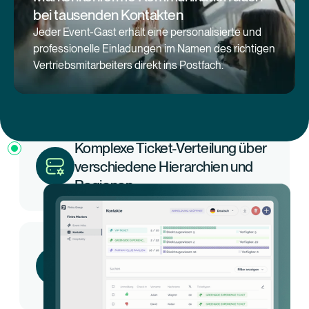
bei tausenden Kontakten
Wertverlust des Sponsorings
Jeder Event-Gast erhält eine personalisierte und
durch ineffizientes Ticket-
professionelle Einladungen im Namen des richtigen
Vertriebsmitarbeiters direkt ins Postfach.
Management.
Komplexe Ticket-Verteilung über
verschiedene Hierarchien und
Regionen.
Medienbrüche durch isolierte
Ticket-Verwaltung in externen
Systemen.