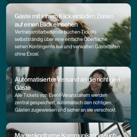
Gäste mit einem Klick einladen, Daten
Medienbrüche durch isolierte
auf einen Blick einsehen
Ticket-Verwaltung in externen
Vertriebsmitarbeitende buchen Tickets
Systemen.
selbstständig über eine einfache Oberfläche,
sehen Kontingente live und verwalten Gästedaten
ohne Excel.
Einzel-Einladungen führen zu
Fehlern und schlechten Gäste-
Erfahrungen.
Automatisierter Versand an die richtigen
Gäste
Alle Tickets von Event-Veranstaltern werden
zentral gespeichert, automatisch den richtigen
Hoher manueller Aufwand durch
Gästen zugewiesen und sicher an sie verschickt.
mangelnde zentrale Ticket-
Übersicht.
Markenkonforme Kommunikation auch