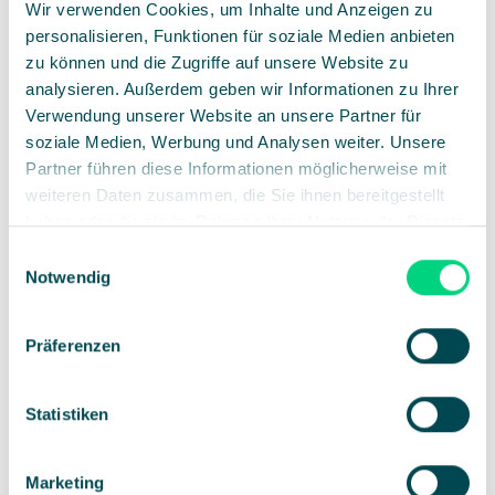
Noemi Anesini
Wir verwenden Cookies, um Inhalte und Anzeigen zu
Event Managerin bei Electrolux Schweiz, Electrolux
personalisieren, Funktionen für soziale Medien anbieten
zu können und die Zugriffe auf unsere Website zu
FAQs
analysieren. Außerdem geben wir Informationen zu Ihrer
Verwendung unserer Website an unsere Partner für
Wir beantworten die häufigsten Fragen zu
soziale Medien, Werbung und Analysen weiter. Unsere
unserer Eventmanagement Software.
Partner führen diese Informationen möglicherweise mit
weiteren Daten zusammen, die Sie ihnen bereitgestellt
haben oder die sie im Rahmen Ihrer Nutzung der Dienste
Noch Fragen?
gesammelt haben.
Einwilligungsauswahl
Notwendig
Kontakt
Schreib uns gerne
Kontakt
und wir helfen dir
weiter.
Präferenzen
Wir arbeiten aktuell mit Excel und
Statistiken
Teams, warum sollten wir etwas
ändern?
Marketing