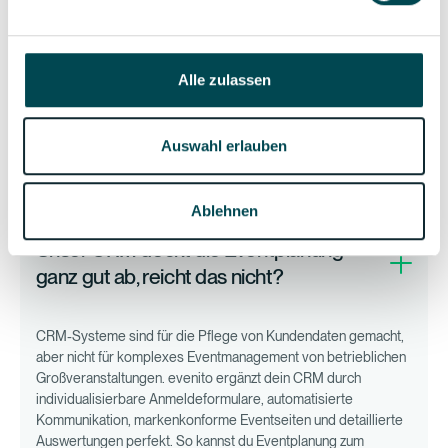
Weil erstklassige Eventerlebnisse heute mehr brauchen als
gute Absichten, vor allem wenn ihr hunderte Events pro Jahr
organisiert. Excel-Listen und Team-Tools funktionieren bis zu
Alle zulassen
einer gewissen Veranstaltungsgröße und -frequenz, dann oft
nicht mehr. Mit evenito sparst du Zeit, reduzierst Fehlerquellen
und schaffst skalierbares Eventmanagement, die dir Luft für
Auswahl erlauben
das Wesentliche lassen: exzellente Events mit glückglichen
Gästen.
Ablehnen
Unser CRM deckt die Eventplanung
ganz gut ab, reicht das nicht?
CRM-Systeme sind für die Pflege von Kundendaten gemacht,
aber nicht für komplexes Eventmanagement von betrieblichen
Großveranstaltungen. evenito ergänzt dein CRM durch
individualisierbare Anmeldeformulare, automatisierte
Kommunikation, markenkonforme Eventseiten und detaillierte
Auswertungen perfekt. So kannst du Eventplanung zum