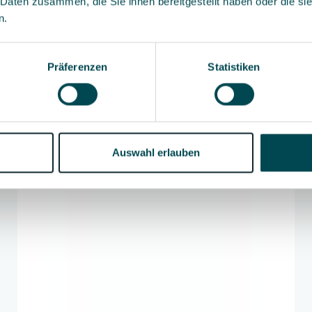
 Daten zusammen, die Sie ihnen bereitgestellt haben oder die s
digitale Distanz und schaffe echte Interaktion mit deinen G
n.
 integrierten Tools, um die Aufmerksamkeit hochzuhalten 
Insights über das Verhalten deiner Gäste zu gewinnen.
Präferenzen
Statistiken
Demo buchen
So funktioniert’s
Demo buchen
So funktioniert’s
Auswahl erlauben