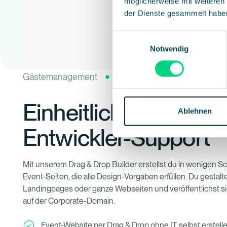
möglicherweise mit weiteren
der Dienste gesammelt habe
Einwilligungsauswahl
Notwendig
Gästemanagement
Event Websites
E-Mailing
Einheitliche Event-S
Ablehnen
Entwickler-Support
Mit unserem Drag & Drop Builder erstellst du in wenigen Sc
Event-Seiten, die alle Design-Vorgaben erfüllen. Du gestal
Landingpages oder ganze Webseiten und veröffentlichst s
auf der Corporate-Domain.
Event-Website per Drag & Drop ohne IT selbst erstell