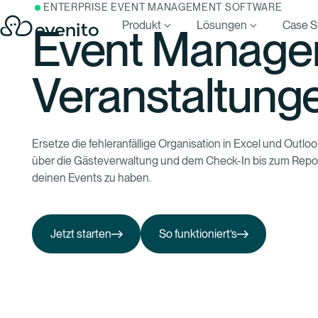
ENTERPRISE EVENT MANAGEMENT SOFTWARE
Produkt
Lösungen
Case S
Event Managem
Veranstaltung
Ersetze die fehleranfällige Organisation in Excel und Out
über die Gästeverwaltung und dem Check-In bis zum Report
deinen Events zu haben.
Jetzt starten
So funktioniert’s
Jetzt starten
So funktioniert’s