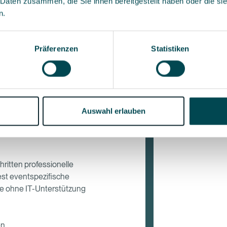
 Daten zusammen, die Sie ihnen bereitgestellt haben oder die s
n.
Präferenzen
Statistiken
Anmeldeformulare
eiten ohne
Auswahl erlauben
hritten professionelle
test eventspezifische
ie ohne IT-Unterstützung
en