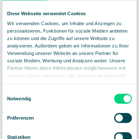
Diese Webseite verwendet Cookies
Wir verwenden Cookies, um Inhalte und Anzeigen zu
personalisieren, Funktionen für soziale Medien anbieten
zu können und die Zugriffe auf unsere Website zu
analysieren. Außerdem geben wir Informationen zu Ihrer
Verwendung unserer Website an unsere Partner für
soziale Medien, Werbung und Analysen weiter. Unsere
SICHERES HOSTING
Partner führen diese Informationen möglicherweise mit
weiteren Daten zusammen, die Sie ihnen bereitgestellt
Mehr Vertrauen durch
haben oder die sie im Rahmen Ihrer Nutzung der Dienste
eigene Corporate-Domain
gesammelt haben.
Einwilligungsauswahl
Notwendig
Eventmanager können beliebig viele Websites
unter der eigenen Domain veröffentlichen, ohne
Präferenzen
die IT-Abteilung um Hilfe bitten zu müssen.
Globale Projekt-Teams sind in der Lage,
Statistiken