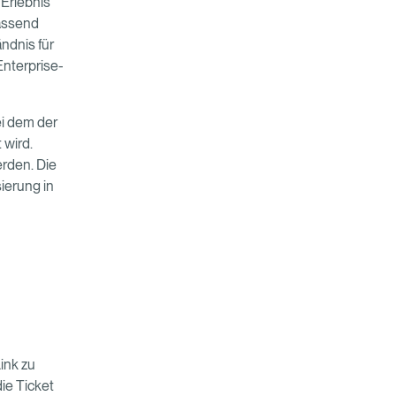
 Erlebnis
assend
ändnis für
nterprise-
ei dem der
 wird.
rden. Die
ierung in
ink zu
ie Ticket