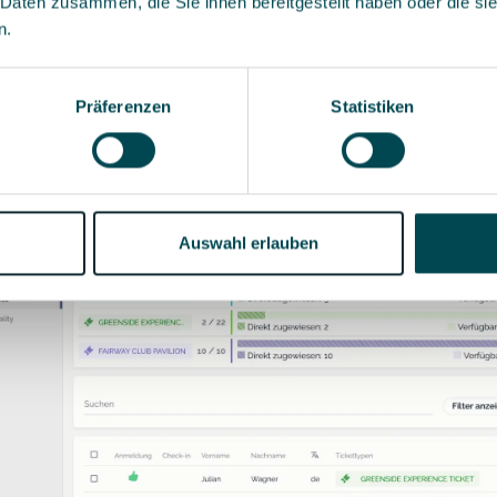
 Daten zusammen, die Sie ihnen bereitgestellt haben oder die s
gen
laufen vollständig digital und rollenbasiert ab.
n.
t nur die Informationen, die für ihn relevant sind, während das Ev
die volle Kontrolle über Prozesse und
Kommunikation
behält. Die
Präferenzen
Statistiken
abe wird so vom administrativen Aufwand zum aktiven Vertriebs-
stool.
Auswahl erlauben