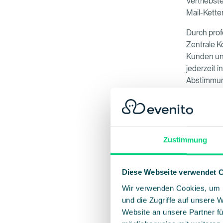
Vertriebst
Mail-Ketten
Durch prof
Zentrale K
Kunden un
jederzeit 
Abstimmung
vermeidet.
Vom K
Gäste
Zustimmung
Gerade im 
einer wich
Diese Webseite verwendet 
sollte die
E
Wir verwenden Cookies, um I
und die Zugriffe auf unsere 
Mit durch
Website an unsere Partner fü
Klicks st