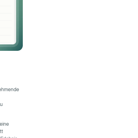
lnehmende
zu
 eine
tt