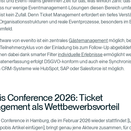
t und Event-Teams gewinnen Zeit für das, was wirklich zählt: das
Dass nur wenige Eventmanagement-Lösungen diesen Bereich umf
ist kein Zufall. Denn Ticket Management erfordert ein tiefes Verst
rganisationsstrukturen und reale Eventprozesse, besonders im E
umfeld.
ftware von evenito ist ein zentrales
Gästemanagement
möglich, b
Teilnehmerzyklus von der Einladung bis zum Follow-Up abgebildet
en dabei dank smarter Filter
individuelle Erlebnisse
ermöglicht we
atenerfassung erfolgt DSGVO-konform und auch eine Synchronis
n CRM-Systeme wie HubSpot, SAP oder Salesforce ist möglich.
s Conference 2026: Ticket
ement als Wettbewerbsvorteil
 Conference in Hamburg, die im Februar 2026 wieder stattfindet [L
obis Artikel einfügen], bringt genau jene Akteure zusammen, für d