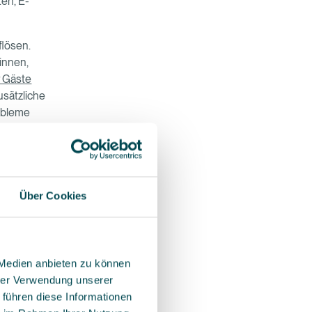
en, E-
flösen.
innen,
r Gäste
usätzliche
obleme
Über Cookies
räch mit
d schon
 Medien anbieten zu können
hrer Verwendung unserer
t wenigen
 führen diese Informationen
sowie