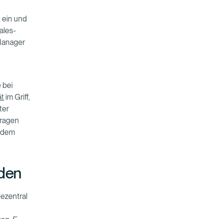
 ein und
ales-
Manager
 bei
ät
im Griff,
ter
fragen
r dem
aden
dezentral