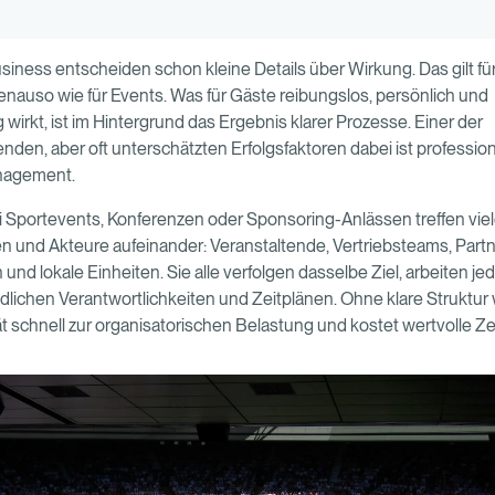
siness entscheiden schon kleine Details über Wirkung. Das gilt fü
genauso wie für Events. Was für Gäste reibungslos, persönlich und
 wirkt, ist im Hintergrund das Ergebnis klarer Prozesse. Einer der
nden, aber oft unterschätzten Erfolgsfaktoren dabei ist professio
nagement.
 Sportevents, Konferenzen oder Sponsoring-Anlässen treffen vie
n und Akteure aufeinander: Veranstaltende, Vertriebsteams, Partn
und lokale Einheiten. Sie alle verfolgen dasselbe Ziel, arbeiten je
dlichen Verantwortlichkeiten und Zeitplänen. Ohne klare Struktur 
t schnell zur organisatorischen Belastung und kostet wertvolle Zei