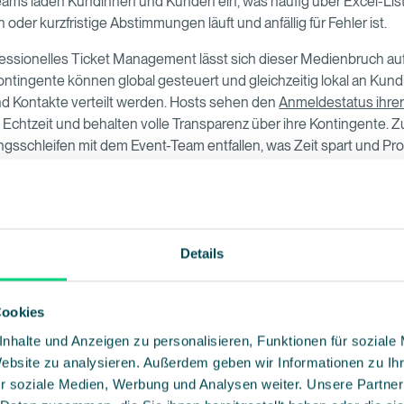
eams laden Kundinnen und Kunden ein, was häufig über Excel-List
 oder kurzfristige Abstimmungen läuft und anfällig für Fehler ist.
essionelles Ticket Management lässt sich dieser Medienbruch au
ontingente können global gesteuert und gleichzeitig lokal an Kund
d Kontakte verteilt werden. Hosts sehen den
Anmeldestatus ihre
in Echtzeit und behalten volle Transparenz über ihre Kontingente. Z
sschleifen mit dem Event-Team entfallen, was Zeit spart und Pr
undengespräch direkt auf die
liste
Details
Sport- und Sponsoring-Umfeld ist Timing entscheidend. Ein Gesp
tigen Kundin oder ein spontaner Austausch mit einem Partner un
Cookies
inladung
idealerweise sofort erfolgen.
nhalte und Anzeigen zu personalisieren, Funktionen für soziale
Website zu analysieren. Außerdem geben wir Informationen zu I
dachtem Ticket Management gelingt genau das. Gäste können mi
r soziale Medien, Werbung und Analysen weiter. Unsere Partner
rukturiert eingeladen werden und Buchungen, Gästezuweisungen 