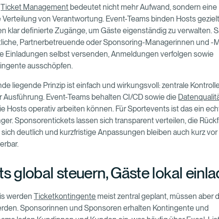
s
Ticket Management
bedeutet nicht mehr Aufwand, sondern eine
te Verteilung von Verantwortung. Event-Teams binden Hosts gezielt
n klar definierte Zugänge, um Gäste eigenständig zu verwalten. S
tliche, Partnerbetreuende oder Sponsoring-Managerinnen und -
re Einladungen selbst versenden, Anmeldungen verfolgen sowie
tingente ausschöpfen.
e liegende Prinzip ist einfach und wirkungsvoll: zentrale Kontrolle
r Ausführung. Event-Teams behalten CI/CD sowie die
Datenqualit
e Hosts operativ arbeiten können. Für Sportevents ist das ein ech
r. Sponsorentickets lassen sich transparent verteilen, die Rück
 sich deutlich und kurzfristige Anpassungen bleiben auch kurz vo
erbar.
ts global steuern, Gäste lokal einl
xis werden
Ticketkontingente
meist zentral geplant, müssen aber 
erden. Sponsorinnen und Sponsoren erhalten Kontingente und