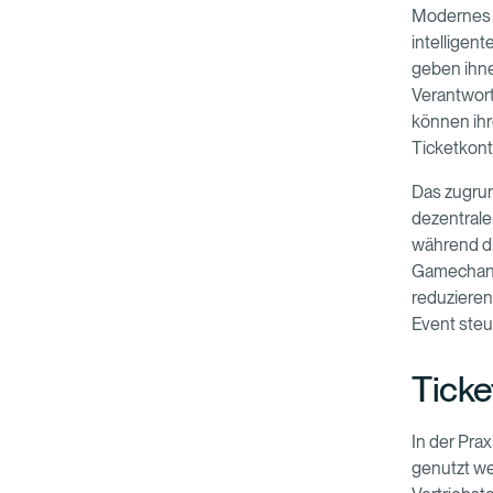
Moderne
intelligen
geben ihne
Verantwor
können ih
Ticketkon
Das zugrund
dezentrale
während di
Gamechange
reduzieren
Event steu
Ticke
In der Pra
genutzt w