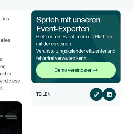
Sprich mit unseren
r das
Event-Experten
Biete eurem Event-Team die Plattform,
nelles
mit der es seinen
Veranstaltungskalender effizienter und
fehlerfrei verwalten kann.
le
Demo vereinbaren
er,
Demo vereinbaren
doch mit
wird diese
t.
TEILEN