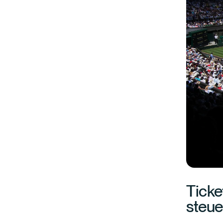
Ticke
steue