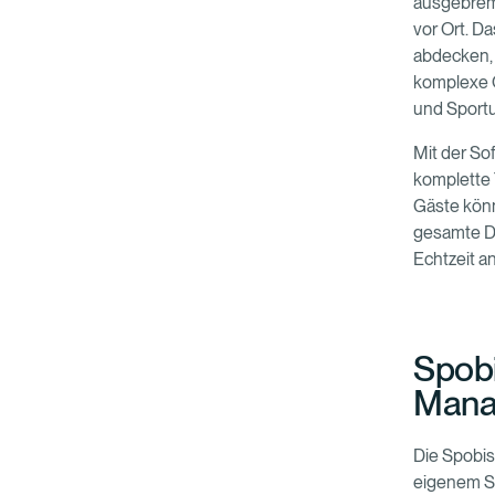
ausgebrems
vor Ort. 
abdecken, 
komplexe O
und Sport
Mit der So
komplette 
Gäste könn
gesamte D
Echtzeit a
Spobi
Manag
Die Spobis
eigenem Sp