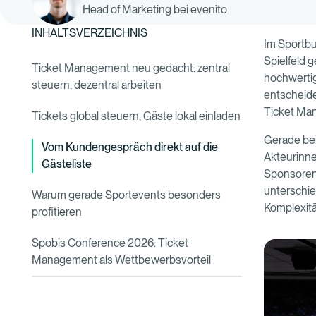
Head of Marketing bei evenito
INHALTSVERZEICHNIS
Im Sportbu
Spielfeld 
Ticket Management neu gedacht: zentral
hochwertig
steuern, dezentral arbeiten
entscheide
Ticket Ma
Tickets global steuern, Gäste lokal einladen
Gerade bei
Vom Kundengespräch direkt auf die
Akteurinne
Gästeliste
Sponsoren 
unterschie
Warum gerade Sportevents besonders
Komplexitä
profitieren
Spobis Conference 2026: Ticket
Management als Wettbewerbsvorteil