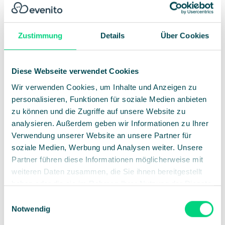
0
%
Zustimmung
Details
Über Cookies
Details
Beginner - Intermediate
Diese Webseite verwendet Cookies
20
Minuten
Wir verwenden Cookies, um Inhalte und Anzeigen zu
5
Videos
personalisieren, Funktionen für soziale Medien anbieten
zu können und die Zugriffe auf unsere Website zu
Training starten
analysieren. Außerdem geben wir Informationen zu Ihrer
Start this training
Verwendung unserer Website an unsere Partner für
soziale Medien, Werbung und Analysen weiter. Unsere
Partner führen diese Informationen möglicherweise mit
User Journey
weiteren Daten zusammen, die Sie ihnen bereitgestellt
haben oder die sie im Rahmen Ihrer Nutzung der Dienste
Ticketing Teilnehmer-Journey
2:56
gesammelt haben.
Einwilligungsauswahl
Notwendig
Einstellungen