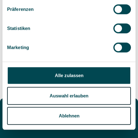
Setup & Go-Live
6:13
Präferenzen
Rechnungen & Stornierungen
2:27
Statistiken
Space-Einstellungen
Marketing
Seller-Liste
2:32
Best Practice
Alle zulassen
Hybride Ticketing Setups
3:04
Auswahl erlauben
Ablehnen