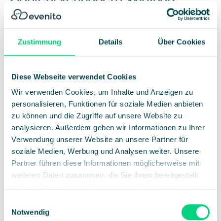
verstärken
Verlängere den Eventmoment: Teile Sessions on-demand,
Zustimmung
Details
Über Cookies
präsentiere Highlights oder stelle exklusive Downloads
bereit. Über die evenito-Plattform lassen sich
Follow-Up-
Kampagnen planen, die den Mehrwert deines Events über
Diese Webseite verwendet Cookies
Wochen hinweg sichtbar machen.
Wir verwenden Cookies, um Inhalte und Anzeigen zu
personalisieren, Funktionen für soziale Medien anbieten
Beziehungen pflegen, nicht nur
zu können und die Zugriffe auf unsere Website zu
Kontakte
analysieren. Außerdem geben wir Informationen zu Ihrer
Verwendung unserer Website an unsere Partner für
Das Follow-Up ist der erste Schritt in eine langfristige
soziale Medien, Werbung und Analysen weiter. Unsere
Beziehung. Ob B2B-Kontakt, Partner oder interne
Partner führen diese Informationen möglicherweise mit
Stakeholder: gezielte Nachfassaktionen zeigen
weiteren Daten zusammen, die Sie ihnen bereitgestellt
Professionalität und Wertschätzung. Alle Interaktionen
haben oder die sie im Rahmen Ihrer Nutzung der Dienste
lassen sich automatisch erfassen und analysieren – so lässt
gesammelt haben.
Einwilligungsauswahl
sich der ROI deines Events messbar belegen.
Notwendig