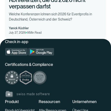
verpassen darfst
Welche Konferenzen lohnen sich 2026 für Eventprofis in
Deutschland, Österreich und der Schweiz?
Yanick Küchler
July 27, 2026
14
Min Read
Check in-app
Certifications & Compliance
Produkt
Ressourcen
Unternehmen
Produktübersicht
Alle Ressourcen
Über Uns