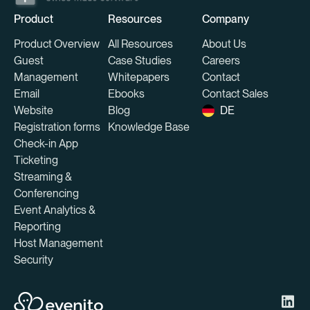
Product
Resources
Company
Product Overview
All Resources
About Us
Guest
Case Studies
Careers
Management
Whitepapers
Contact
Email
Ebooks
Contact Sales
Website
Blog
DE
Registration forms
Knowledge Base
Check-in App
Ticketing
Streaming &
Conferencing
Event Analytics &
Reporting
Host Management
Security