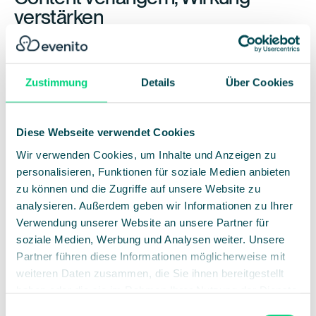
verstärken
Verlängere den Eventmoment: Teile Sessions on-demand,
präsentiere Highlights oder stelle exklusive Downloads
bereit. Über die evenito-Plattform lassen sich
Follow-Up-
Zustimmung
Details
Über Cookies
Kampagnen planen, die den Mehrwert deines Events über
Wochen hinweg sichtbar machen.
Diese Webseite verwendet Cookies
Beziehungen pflegen, nicht nur
Wir verwenden Cookies, um Inhalte und Anzeigen zu
Kontakte
personalisieren, Funktionen für soziale Medien anbieten
zu können und die Zugriffe auf unsere Website zu
analysieren. Außerdem geben wir Informationen zu Ihrer
Das Follow-Up ist der erste Schritt in eine langfristige
Verwendung unserer Website an unsere Partner für
Beziehung. Ob B2B-Kontakt, Partner oder interne
soziale Medien, Werbung und Analysen weiter. Unsere
Stakeholder: gezielte Nachfassaktionen zeigen
Partner führen diese Informationen möglicherweise mit
Professionalität und Wertschätzung. Alle Interaktionen
weiteren Daten zusammen, die Sie ihnen bereitgestellt
lassen sich automatisch erfassen und analysieren – so lässt
haben oder die sie im Rahmen Ihrer Nutzung der Dienste
sich der ROI deines Events messbar belegen.
gesammelt haben.
Einwilligungsauswahl