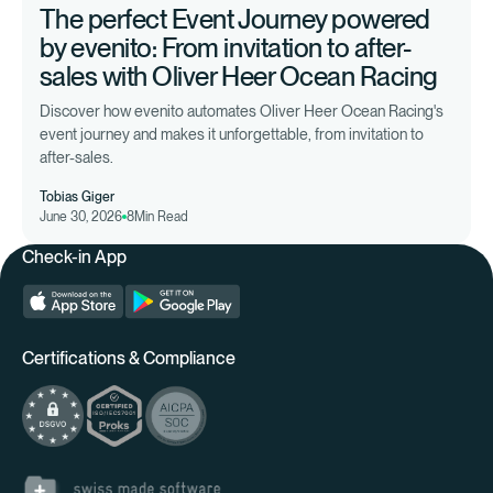
The perfect Event Journey powered
by evenito: From invitation to after-
sales with Oliver Heer Ocean Racing
Discover how evenito automates Oliver Heer Ocean Racing's
event journey and makes it unforgettable, from invitation to
after-sales.
Tobias Giger
June 30, 2026
8
Min Read
Check-in App
Certifications & Compliance