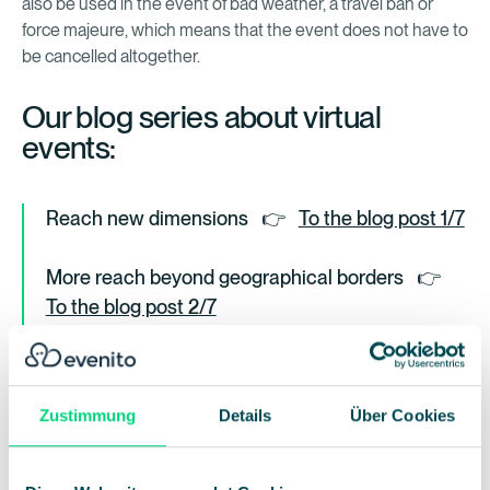
also be used in the event of bad weather, a travel ban or
force majeure, which means that the event does not have to
be cancelled altogether.
Our blog series about virtual
events:
Reach new dimensions
👉
To the blog post 1/7
More reach beyond geographical borders
👉
To the blog post 2/7
Attractiveness for sponsors
👉
To the blog
post 3/7
Zustimmung
Details
Über Cookies
Interaction via online & offline channels
👉
To
the blog post 4/7