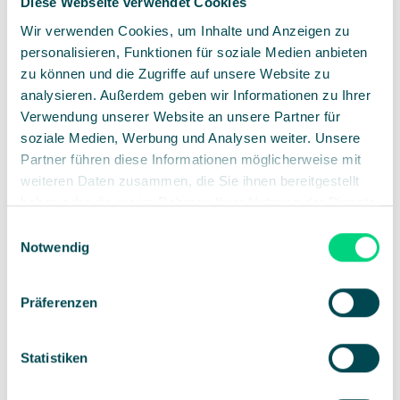
Diese Webseite verwendet Cookies
Wir verwenden Cookies, um Inhalte und Anzeigen zu
Reduce CO2 emissions and waste
👉
To the
personalisieren, Funktionen für soziale Medien anbieten
blog post 5/7
zu können und die Zugriffe auf unsere Website zu
analysieren. Außerdem geben wir Informationen zu Ihrer
Less travel, room and marketing costs
👉
To
Verwendung unserer Website an unsere Partner für
soziale Medien, Werbung und Analysen weiter. Unsere
the blog post 6/7
Partner führen diese Informationen möglicherweise mit
weiteren Daten zusammen, die Sie ihnen bereitgestellt
New technological possibilities
👉
To the blog
haben oder die sie im Rahmen Ihrer Nutzung der Dienste
post 7/7
gesammelt haben.
Einwilligungsauswahl
Notwendig
Präferenzen
Tobias Giger
CEO
Kombiniert lebenslange Tech-
Statistiken
Begeisterung und lange Erfahrung