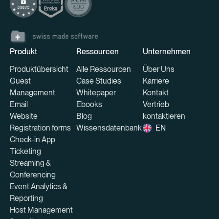
Produkt
Ressourcen
Unternehmen
Produktübersicht
Alle Ressourcen
Über Uns
Guest
Case Studies
Karriere
Management
Whitepaper
Kontakt
Email
Ebooks
Vertrieb
Website
Blog
kontaktieren
Registration forms
Wissensdatenbank
EN
Check-in App
Ticketing
Streaming &
Conferencing
Event Analytics &
Reporting
Host Management