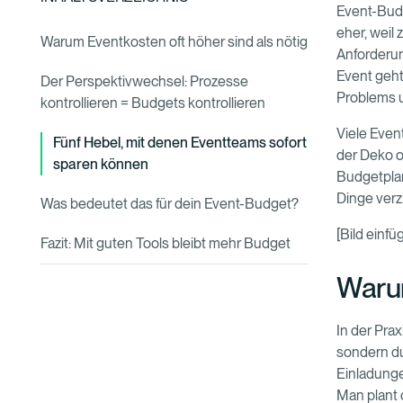
Event-Budg
eher, weil 
Warum Eventkosten oft höher sind als nötig
Anforderun
Event geht 
Der Perspektivwechsel: Prozesse
Problems u
kontrollieren = Budgets kontrollieren
Viele Even
Fünf Hebel, mit denen Eventteams sofort
der Deko o
sparen können
Budgetplan
Dinge verz
Was bedeutet das für dein Event-Budget?
[Bild einfü
Fazit: Mit guten Tools bleibt mehr Budget
Warum
In der Pra
sondern d
Einladunge
Man plant d