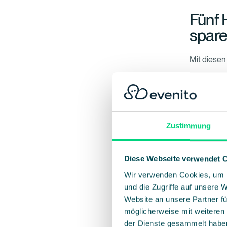
Fünf 
spar
Mit diesen
1. Planung 
Flexible V
reduzieren 
Zustimmung
2. Wieder
Wiederkeh
Diese Webseite verwendet 
standardis
Wir verwenden Cookies, um I
pro Event 
und die Zugriffe auf unsere 
3. Zahl de
Website an unsere Partner fü
möglicherweise mit weiteren
Klare Anme
der Dienste gesammelt habe