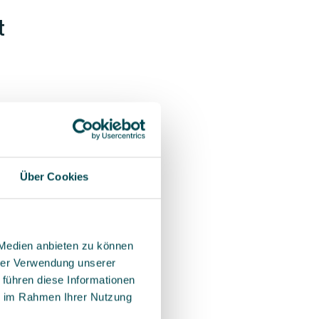
t
aumkonzepte
Über Cookies
lates
,
nd Kosten
 Medien anbieten zu können
hrer Verwendung unserer
 führen diese Informationen
ie im Rahmen Ihrer Nutzung