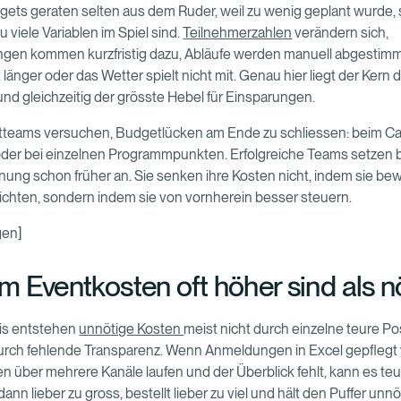
ets geraten selten aus dem Ruder, weil zu wenig geplant wurde,
zu viele Variablen im Spiel sind.
Teilnehmerzahlen
verändern sich,
gen kommen kurzfristig dazu, Abläufe werden manuell abgestimm
länger oder das Wetter spielt nicht mit. Genau hier liegt der Kern 
nd gleichzeitig der grösste Hebel für Einsparungen.
tteams versuchen, Budgetlücken am Ende zu schliessen: beim Cat
der bei einzelnen Programmpunkten. Erfolgreiche Teams setzen be
ung schon früher an. Sie senken ihre Kosten nicht, indem sie be
ichten, sondern indem sie von vornherein besser steuern.
gen]
 Eventkosten oft höher sind als n
xis entstehen
unnötige Kosten
meist nicht durch einzelne teure Po
urch fehlende Transparenz. Wenn Anmeldungen in Excel gepflegt
n über mehrere Kanäle laufen und der Überblick fehlt, kann es te
ann lieber zu gross, bestellt lieber zu viel und hält den Puffer unnö