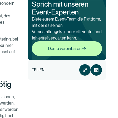
Sprich mit unseren
 sondern
Event-Experten
t, das
Biete eurem Event-Team die Plattform,
des
mit der es seinen
Veranstaltungskalender effizienter und
fehlerfrei verwalten kann.
ering, bei
Demo vereinbaren
i ihrer
Demo vereinbaren
wusst auf
TEILEN
ötig
sitionen,
 werden,
uer werden.
tig hoch.