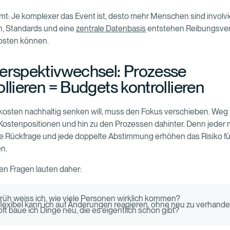
t: Je komplexer das Event ist, desto mehr Menschen sind involvi
en, Standards und eine
zentrale Datenbasis
entstehen Reibungsverl
kosten können.
erspektivwechsel: Prozesse
ollieren = Budgets kontrollieren
osten nachhaltig senken will, muss den Fokus verschieben. Weg
Kostenpositionen und hin zu den Prozessen dahinter. Denn jeder
ede Rückfrage und jede doppelte Abstimmung erhöhen das Risiko fü
n.
len Fragen lauten daher:
früh weiss ich, wie viele Personen wirklich kommen?
flexibel kann ich auf Änderungen reagieren, ohne neu zu verhande
oft baue ich Dinge neu, die es eigentlich schon gibt?