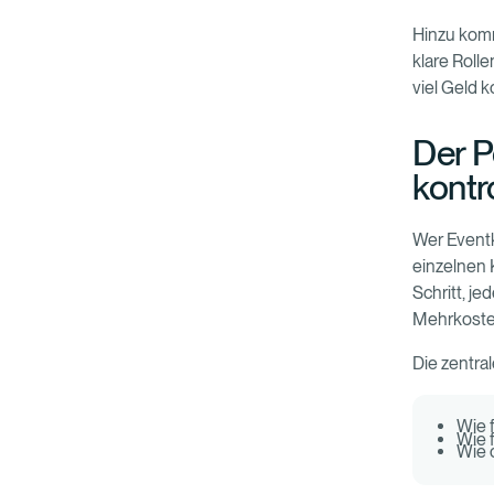
Hinzu komm
klare Roll
viel Geld 
Der P
kontr
Wer Eventk
einzelnen 
Schritt, j
Mehrkoste
Die zentra
Wie 
Wie 
Wie 