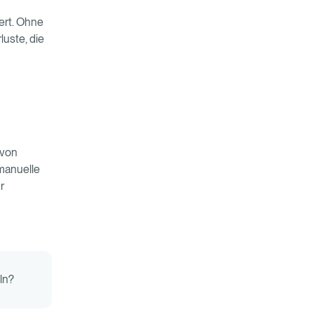
ert. Ohne
uste, die
 von
 manuelle
r
ln?