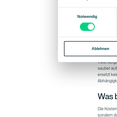
transpare
Ausgaben
Einwilligungsauswahl
Notwendig
4. Arbeit d
Wenn
Ein
verwaltet 
fundierter 
Ablehnen
5. Tools s
Viele Aufg
sauber auf
ersetzt ke
Abhängigke
Was b
Die Kosten
sondern du