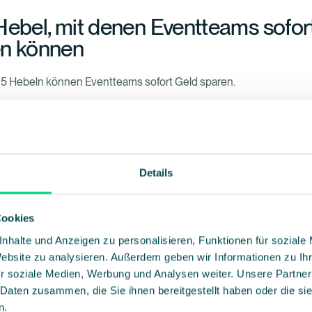
Hebel, mit denen Eventteams sofor
en können
 5 Hebeln können Eventteams sofort Geld sparen.
flexibel halten, statt sie absichern zu wollen
erträge, variable Cateringmodelle und modulare Technik- oder R
das Risiko, auf fixen Kosten sitzen zu bleiben.
Details
holung systematisch nutzen
rende Events müssen nicht jedes Mal neu gedacht werden.
Temp
Cookies
ierte Abläufe und wiederverwendbare Inhalte senken Aufwand u
nhalte und Anzeigen zu personalisieren, Funktionen für soziale
deutlich, ebenso wie klare Rollen und Verantwortlichkeiten.
Website zu analysieren. Außerdem geben wir Informationen zu I
r Teilnehmenden aktiv steuern
r soziale Medien, Werbung und Analysen weiter. Unsere Partner
 Daten zusammen, die Sie ihnen bereitgestellt haben oder die s
ldefristen, Wartelisten, automatisierte Kommunikation sowie ein
n.