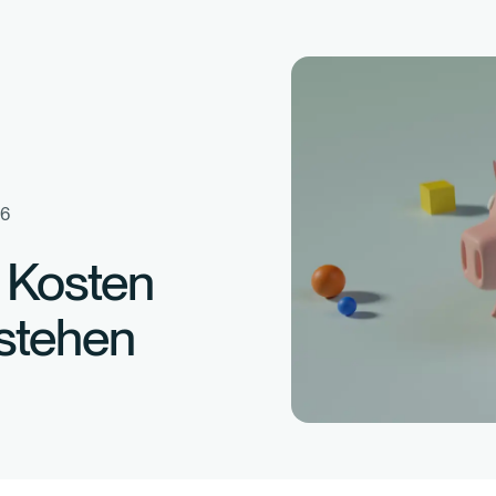
26
 Kosten
tstehen