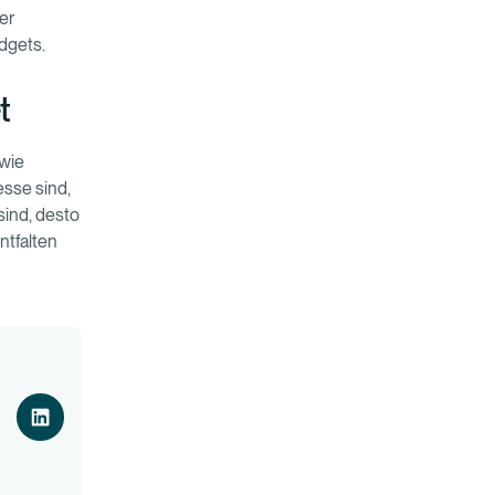
er
dgets.
t
 wie
esse sind,
sind, desto
entfalten