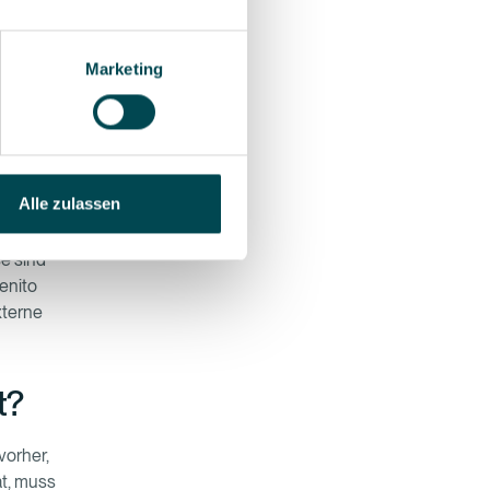
unnötige
Marketing
nen
ler und
Alle zulassen
se sind
enito
xterne
t?
vorher,
at, muss