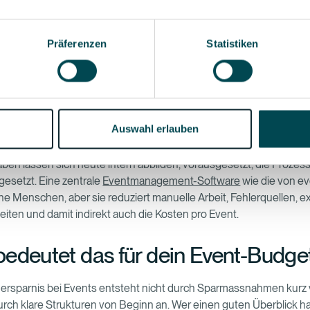
ntes An- und Abmeldeverfahren reduzieren No-Shows und damit 
.
Präferenzen
Statistiken
orthin verlagern, wo sie entsteht
ladungen
und
Kontingente
direkt von den verantwortlichen Perso
werden, entfallen Rückfragen, und Entscheidungen werden schnel
getroffen.
Auswahl erlauben
tatt Zusatzdienstleister einsetzen
aben lassen sich heute intern abbilden, vorausgesetzt, die Prozes
gesetzt. Eine zentrale
Eventmanagement-Software
wie die von ev
ine Menschen, aber sie reduziert manuelle Arbeit, Fehlerquellen, e
iten und damit indirekt auch die Kosten pro Event.
edeutet das für dein Event-Budge
ersparnis bei Events entsteht nicht durch Sparmassnahmen kurz 
rch klare Strukturen von Beginn an. Wer einen guten Überblick h