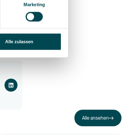
Marketing
e
get Now!
xperiences.
Alle zulassen
Alle ansehen
Alle ansehen