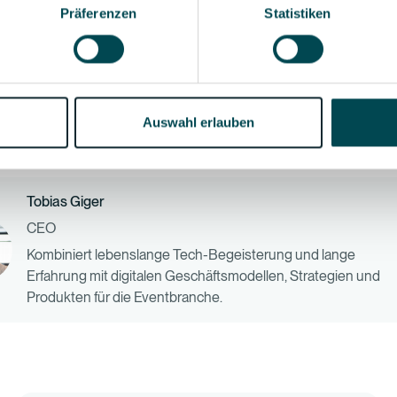
Präferenzen
Statistiken
nt's tale. It's not just about photos; it's about creating an immersiv
 that resonates with your audience.
et your event photos speak volumes?
Get started with Photo Wid
he magic of Photo Widget and start crafting unforgettable event e
Auswahl erlauben
 begins here!
Tobias Giger
CEO
Kombiniert lebenslange Tech-Begeisterung und lange
Erfahrung mit digitalen Geschäftsmodellen, Strategien und
Produkten für die Eventbranche.