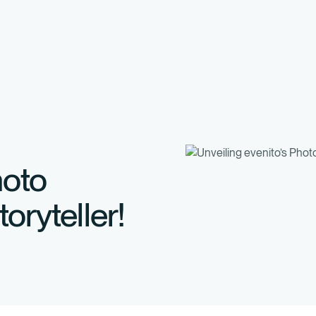
hoto
oryteller!