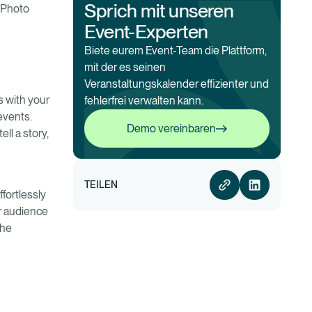
Sprich mit unseren
s Photo
Event-Experten
Biete eurem Event-Team die Plattform,
mit der es seinen
Veranstaltungskalender effizienter und
 with your
fehlerfrei verwalten kann.
events.
Demo vereinbaren
Demo vereinbaren
ll a story,
TEILEN
ffortlessly
r audience
the