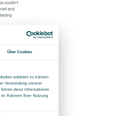
we couldn't
isit and
lasting
get is the
lessly and
s a chapter
Über Cookies
ns. Photo
showcase
row seat to
 Medien anbieten zu können
hrer Verwendung unserer
 führen diese Informationen
to
ie im Rahmen Ihrer Nutzung
id chapter