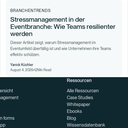
BRANCHENTRENDS
Stressmanagement in der
Eventbranche: Wie Teams resilienter
werden
Dieser Artikel zeigt, warum Stressmanagement im
Eventumfeld überfällig ist und wie Unternehmen ihre Teams
effektiv schützen.
Yanick Küchler
August 4, 2026
12
Min Read
Ressourcen
ersicht
Alle Ressourcen
nagement
Case Studies
Whitepaper
Ebooks
on forms
Blog
App
Wissensdatenbank