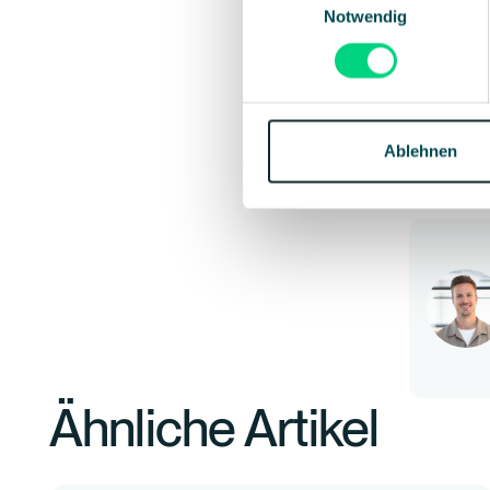
Notwendig
of your eve
experience
Ready to l
Discover t
Ablehnen
Your story
Ähnliche Artikel