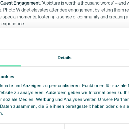
 Guest Engagement:
"A picture is worth a thousand words" – and 
. Photo Widget elevates attendee engagement by letting them rev
se special moments, fostering a sense of community and creating a 
 experience.
p and Storytelling:
Your events have stories to tell, and Photo Wid
 you've been waiting for. Craft visually stunning event recaps effort
hotos narrate the tale. With Photo Widget, every snapshot become
nt's unique story.
Details
d Website Integration:
No more wrestling with website integratio
rs an intuitive drag & drop interface, allowing you to effortlessly 
Cookies
s and albums on your event websites. Your audience gets a front-
nhalte und Anzeigen zu personalisieren, Funktionen für soziale
feast you've prepared.
Website zu analysieren. Außerdem geben wir Informationen zu I
r soziale Medien, Werbung und Analysen weiter. Unsere Partner
d the Ordinary - Turn Moments in
 Daten zusammen, die Sie ihnen bereitgestellt haben oder die s
ters
n.
et takes you beyond the ordinary, turning each moment into a viv