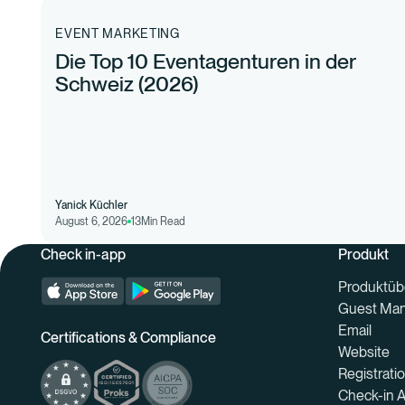
EVENT MARKETING
Die Top 10 Eventagenturen in der
Schweiz (2026)
Yanick Küchler
August 6, 2026
13
Min Read
Check in-app
Produkt
Produktüb
Guest Ma
Email
Certifications & Compliance
Website
Registrati
Check-in 