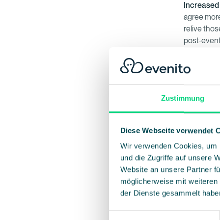
Increased
agree more
relive tho
post-event
Event Reca
storyteller
let your p
in your eve
Zustimmung
Streamline
Widget offe
Diese Webseite verwendet 
your photo
Wir verwenden Cookies, um I
the visual 
und die Zugriffe auf unsere 
Website an unsere Partner fü
Beyon
möglicherweise mit weiteren
Chap
der Dienste gesammelt habe
Einwilligungsauswahl
Photo Widg